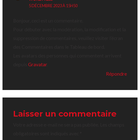
5 DÉCEMBRE 2023 À 15H50
Bonjour, ceci est un commentaire.
Pour débuter avec la modération, la modification et la
suppression de commentaires, veuillez visiter l’écran
des Commentaires dans le Tableau de bord.
Les avatars des personnes qui commentent arrivent
depuis
Gravatar
.
Répondre
Laisser un commentaire
Votre adresse e-mail ne sera pas publiée.
Les champs
obligatoires sont indiqués avec
*