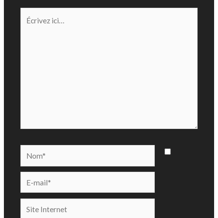
Écrivez
ici…
Nom*
E-
mail*
Site