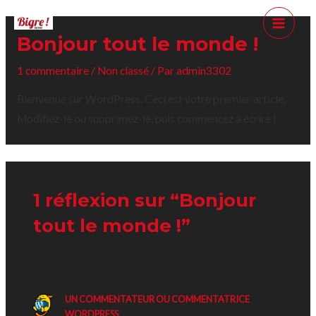
Aller
MAIN
au
Bonjour tout le monde !
MEN
contenu
1 commentaire
/
Non classé
/ Par
admin3302
Bienvenue sur WordPress. Ceci est votre premier article.
Modifiez-le ou supprimez-le, puis commencez à écrire !
1 réflexion sur “Bonjour
tout le monde !”
UN COMMENTATEUR OU COMMENTATRICE
WORDPRESS